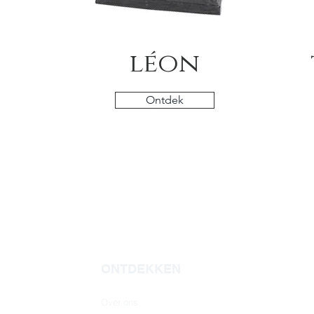
léon
Ontdek
ONTDEKKEN
Over ons