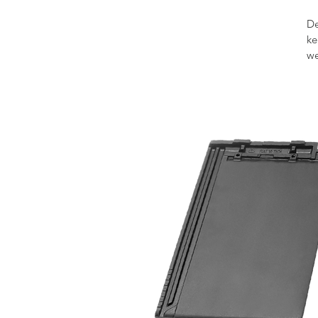
D
ke
we