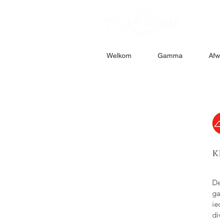
Welkom
Gamma
Afw
k
De
ga
ie
di