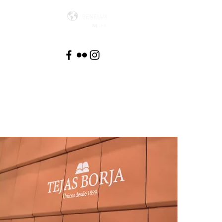
BENELUX
NL
I FR