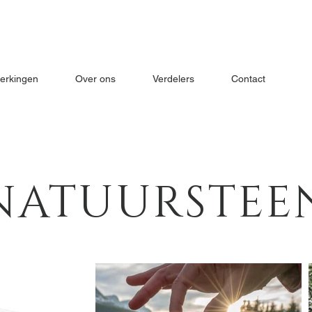
erkingen
Over ons
Verdelers
Contact
NATUURSTEE