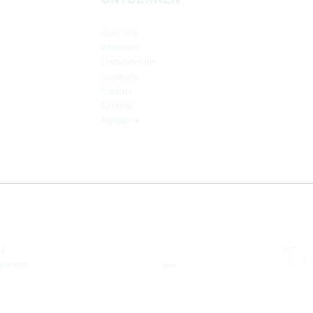
Over ons
Verdelers
Documentatie
Inspiratie
Contact
Externa
Alphathor
d
epanelen
2019