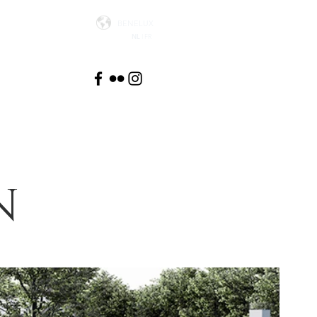
BENELUX
NL
I FR
N