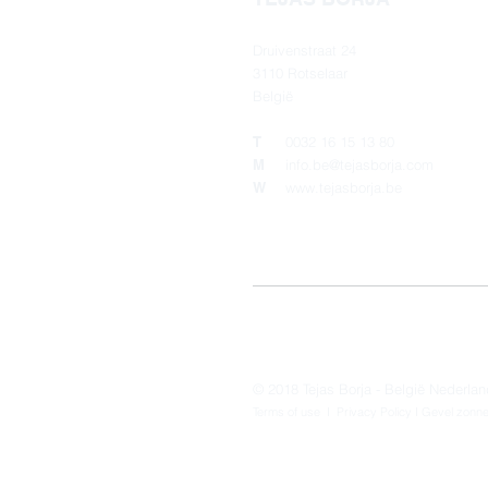
Druivenstraat 24
3110 Rotselaar
België
T
0032 16 15 13 80
M
info.be@tejasborja.com
W
www.tejasborja.be
© 2018
Tejas Borja
- België Nederlan
Terms of use
I Privacy Policy I
Gevel zonn