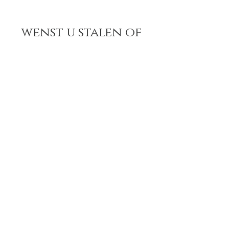
wenst u stalen of
informatie ?
contacteer ons !