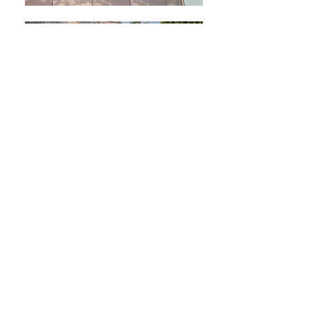
ROADSHOW PRAKTISCH:
Wanneer?
Vrijdag 06 september
tussen 08.00u en
13.00u
Waar?